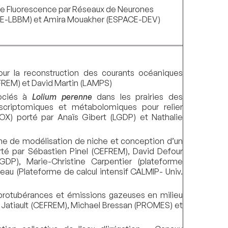
 de Fluorescence par Réseaux de Neurones
BAE-LBBM) et Amira Mouakher (ESPACE-DEV)
ur la reconstruction des courants océaniques
FREM) et David Martin (LAMPS)
ociés à
Lolium perenne
dans les prairies des
nscriptomiques et métabolomiques pour relier
TOX) porté par Anaïs Gibert (LGDP) et Nathalie
line de modélisation de niche et conception d’un
porté par Sébastien Pinel (CEFREM), David Defour
GDP), Marie-Christine Carpentier (plateforme
eau (Plateforme de calcul intensif CALMIP- Univ.
 protubérances et émissions gazeuses en milieu
Jatiault (CEFREM), Michael Bressan (PROMES) et