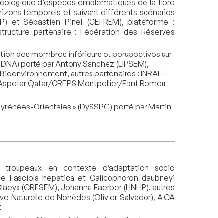
 écologique d’espèces emblématiques de la flore
rizons temporels et suivant différents scénarios
DP) et Sébastien Pinel (CEFREM), plateforme :
structure partenaire : Fédération des Réserves
ation des membres inférieurs et perspectives sur
T-MDNA) porté par Antony Sanchez (LIPSEM),
 Bioenvironnement, autres partenaires : INRAE-
), Aspetar Qatar/CREPS Montpellier/Font Romeu
 Pyrénées-Orientales » (DySSPO) porté par Martin
 troupeaux en contexte d’adaptation socio
e Fasciola hepatica et Calicophoron daubneyi
Claeys (CRESEM), Johanna Faerber (HNHP), autres
rve Naturelle de Nohèdes (Olivier Salvador), AICA
t