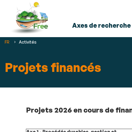
Axes de recherche
Vous
FR
Activités
êtes
ici :
Projets financés
Projets 2026 en cours de fin
Axe 1 - Procédés durables, gestion et