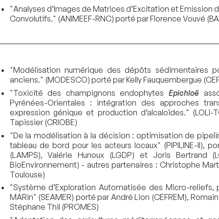
"Analyses d’Images de Matrices d’Excitation et Emission
Convolutifs." (ANIMEEF-RNC) porté par Florence Vouvé (
"Modélisation numérique des dépôts sédimentaires po
anciens." (MODESCO) porté par Kelly Fauquembergue (CE
"Toxicité des champignons endophytes
Epichloë
ass
Pyrénées-Orientales : intégration des approches tra
expression génique et production d’alcaloïdes." (LOLI-
Tapissier (CRIOBE)
"De la modélisation à la décision : optimisation de pipe
tableau de bord pour les acteurs locaux" (PIPILINE-II), 
(LAMPS), Valérie Hunoux (LGDP) et Joris Bertrand (L
BioEnvironnement) - autres partenaires : Christophe Mart
Toulouse)
"Système d’Exploration Automatisée des Micro-reliefs,
MARin" (SEAMER) porté par André Lion (CEFREM), Romain 
Stéphane Thil (PROMES)