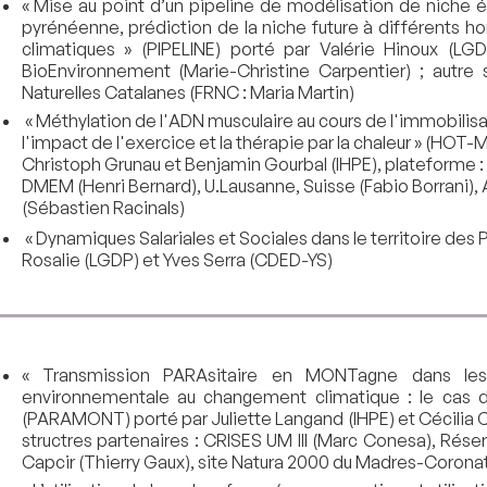
« Mise au point d’un pipeline de modélisation de niche
pyrénéenne, prédiction de la niche future à différents ho
climatiques » (PIPELINE) porté par Valérie Hinoux (LG
BioEnvironnement (Marie-Christine Carpentier) ; autre 
Naturelles Catalanes (FRNC : Maria Martin)
« Méthylation de l'ADN musculaire au cours de l'immobilis
l'impact de l'exercice et la thérapie par la chaleur » (HO
Christoph Grunau et Benjamin Gourbal (IHPE), plateforme :
DMEM (Henri Bernard), U.Lausanne, Suisse (Fabio Borrani
(Sébastien Racinals)
« Dynamiques Salariales et Sociales dans le territoire des
Rosalie (LGDP) et Yves Serra (CDED-YS)
« Transmission PARAsitaire en MONTagne dans les
environnementale au changement climatique : le cas d
(PARAMONT) porté par Juliette Langand (IHPE) et Cécilia 
structres partenaires : CRISES UM III (Marc Conesa), Rése
Capcir (Thierry Gaux), site Natura 2000 du Madres-Corona