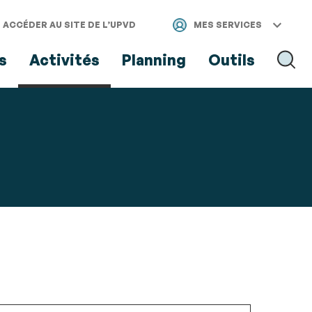
ACCÉDER AU SITE DE L’UPVD
MES SERVICES
s
Activités
Planning
Outils
RECH