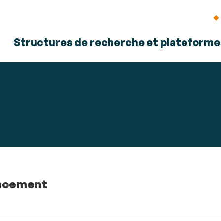
Aller
Navigation
Accès
Connexion
au
directs
contenu
Structures de recherche et plateforme
ancement