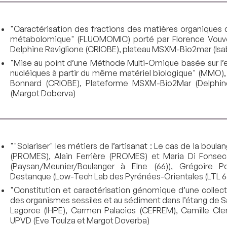
"Caractérisation des fractions des matières organiques
métabolomique" (FLUOMOMIC) porté par Florence Vouvé 
Delphine Raviglione (CRIOBE), plateau MSXM-Bio2mar (Isa
"Mise au point d’une Méthode Multi-Omique basée sur l’
nucléiques à partir du même matériel biologique" (MMO),
Bonnard (CRIOBE), Plateforme MSXM-Bio2Mar (Delphine
(Margot Doberva)
""Solariser" les métiers de l’artisanat : Le cas de la bo
(PROMES), Alain Ferrière (PROMES) et Maria Di Fonsec
(Paysan/Meunier/Boulanger à Elne (66)), Grégoire P
Destanque (Low-Tech Lab des Pyrénées-Orientales (LTL 6
"Constitution et caractérisation génomique d’une collect
des organismes sessiles et au sédiment dans l’étang de 
Lagorce (IHPE), Carmen Palacios (CEFREM), Camille Cle
UPVD (Eve Toulza et Margot Doverba)