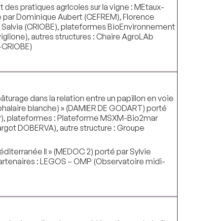
des pratiques agrIcoles sur la vigne : MEtaux-
 par Dominique Aubert (CEFREM), Florence
e Salvia (CRIOBE), plateformes BioEnvironnement
lione), autres structures : Chaire AgroLAb
d-CRIOBE)
âturage dans la relation entre un papillon en voie
Céphalaire blanche) » (DAMIER DE GODART) porté
P), plateformes : Plateforme MSXM-Bio2mar
got DOBERVA), autre structure : Groupe
terranée II » (MEDOC 2) porté par Sylvie
partenaires : LEGOS – OMP (Observatoire midi-