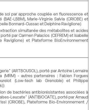
 de sol par approche couplée en fluorescence et
(BAE-LBBM), Marie-Virginie Salvia (CRIOBE) et
belle Bonnard-Cussac et Delphine Raviglione)
extraction simultanée des métabolites et acides
 porté par Carmen Palacios (CEFREM) et Isabelle
 Raviglione) et Plateforme BioEnvironnement
ulangerie" (ARTBOUSOL), porté par Antoine Lemaire
a (MRM) - autres partenaires : Fabien Forgues
ourelot (Low-tech lab Grenoble) et Philippe
6))
ion de bactéries antibiorésistantes associées à
Salses-Leucate" (ANTIBIOCATE), porté par Arnaud
rissi (CRIOBE), Plateforme Bio-Environnement /