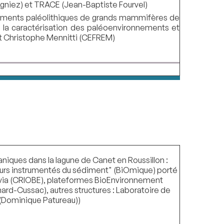
agniez) et TRACE (Jean-Baptiste Fourvel)
sements paléolithiques de grands mammifères de
 à la caractérisation des paléoenvironnements et
et Christophe Mennitti (CEFREM)
iques dans la lagune de Canet en Roussillon :
eurs instrumentés du sédiment" (BiOmique) porté
lvia (CRIOBE), plateformes BioEnvironnement
rd-Cussac), autres structures : Laboratoire de
(Dominique Patureau))