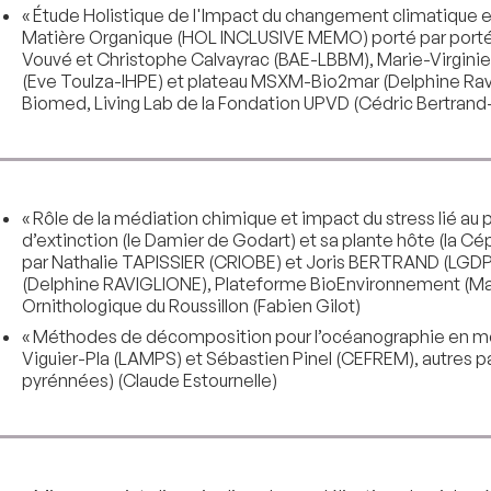
« Étude Holistique de l'Impact du changement climatique et 
Matière Organique (HOL INCLUSIVE MEMO) porté par porté
Vouvé et Christophe Calvayrac (BAE-LBBM), Marie-Virgini
(Eve Toulza-IHPE) et plateau MSXM-Bio2mar (Delphine Ravig
Biomed, Living Lab de la Fondation UPVD (Cédric Bertran
« Rôle de la médiation chimique et impact du stress lié au p
d’extinction (le Damier de Godart) et sa plante hôte (la 
par Nathalie TAPISSIER (CRIOBE) et Joris BERTRAND (LGD
(Delphine RAVIGLIONE), Plateforme BioEnvironnement (Mar
Ornithologique du Roussillon (Fabien Gilot)
« Méthodes de décomposition pour l’océanographie en médi
Viguier-Pla (LAMPS) et Sébastien Pinel (CEFREM), autres 
pyrénnées) (Claude Estournelle)