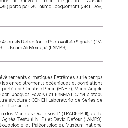
ion collective de l’eau d’irrigation – Canaux
 (AdAGE) porté par Guillaume Lacquement (ART-Dev)
e Anomaly Detection in Photovoltaic Signals" (PV-
) et Issam Ali Moindjié (LAMPS)
es évènements climatiques EXtrêmes sur le temps
 les enregistrements océaniques et corrélations
porté par Christine Perrin (HNHP), Maria-Angela
(Hean-Jacques Favory) et EnRMAT-C2M plateau
re structure : CENIEH Laboratorio de Series de
redo Fernando)
on des Marques Osseuses II" (TRADEEP-II), porté
, Agnès Testu (HNHP) et David Defour (LAMPS),
héozoologie et Paléontologie), Muséum national