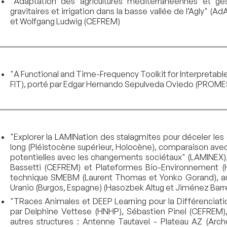
"Adaptation des agricultures méditerranéennes et gest
gravitaires et irrigation dans la basse vallée de l’Agly"
et Wolfgang Ludwig (CEFREM)
"A Functional and Time-Frequency Toolkit for Interpretabl
FIT), porté par Edgar Hernando Sepulveda Oviedo (PROMES
"Explorer la LAMINation des stalagmites pour déceler l
long (Pléistocène supérieur, Holocène), comparaison avec
potentielles avec les changements sociétaux" (LAMINEX), 
Bassetti (CEFREM) et Plateformes Bio-Environnement 
technique SMEBM (Laurent Thomas et Yonko Gorand), aut
Uranio (Burgos, Espagne) (Hasozbek Altug et Jiménez Bar
"TRaces Animales et DEEP Learning pour la Différenciati
par Delphine Vettese (HNHP), Sébastien Pinel (CEFREM)
autres structures : Antenne Tautavel - Plateau AZ (Arc