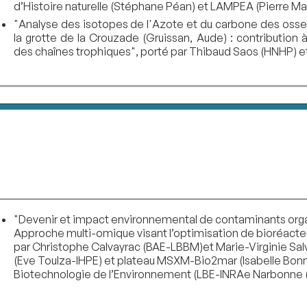
d’Histoire naturelle (Stéphane Péan) et LAMPEA (Pierre M
"Analyse des isotopes de l'Azote et du carbone des os
la grotte de la Crouzade (Gruissan, Aude) : contribution
des chaînes trophiques", porté par Thibaud Saos (HNHP) 
"Devenir et impact environnemental de contaminants organ
Approche multi-omique visant l’optimisation de bioréact
par Christophe Calvayrac (BAE-LBBM)et Marie-Virginie Sa
(Eve Toulza-IHPE) et plateau MSXM-Bio2mar (Isabelle Bonna
Biotechnologie de l’Environnement (LBE-INRAe Narbonne 